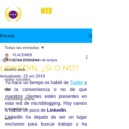
place
WEB
marketing online
Entrada
Todas las entradas
PLACEWEB
Todas las entradas
22 oct 2019
2 min de lectura
LINKEDIN, ¿SI O NO?
diseño web
Actualizado:
23 oct 2019
redes sociales
Ya hace un tiempo os hablé de 
Twitter
 y 
seo
de la conveniencia o no de que 
nuestros clientes estén presentes en 
marketing online
esta red de microblogging. Hoy vamos 
e-commerce
a hablar un poco de 
LinkedIn
.
LinkedIn ha dejado de ser un lugar 
sem
exclusivo para buscar trabajo y ha 