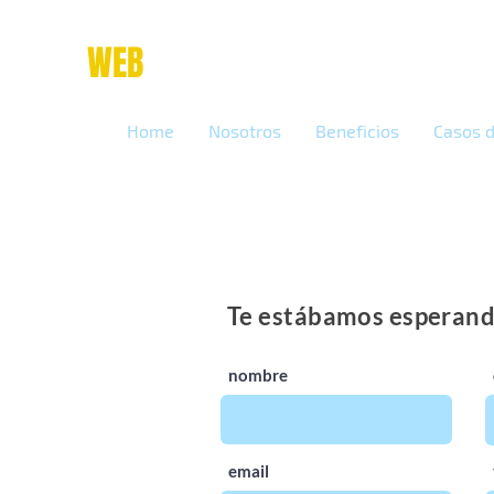
place
WEB
marketing online
Home
Nosotros
Beneficios
Casos d
Te estábamos esperand
nombre
email