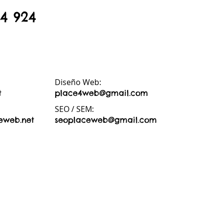
44 924
Diseño Web:
t
place4web@gmail.com
SEO / SEM:
eweb.net
seoplaceweb@gmail.com