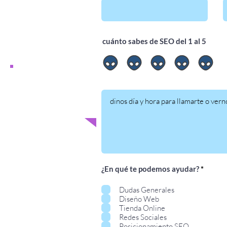
cuánto sabes de SEO del 1 al 5
Si quieres que el mejor
equipo gestione tu
negocio online, solo
tienes que contactarnos.
O
¿En qué te podemos ayudar?
*
b
l
Dudas Generales
i
Diseño Web
g
a
Tienda Online
t
Redes Sociales
o
Posicionamiento SEO