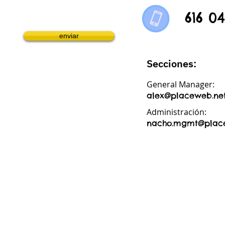
616 0
enviar
Secciones:
General Manager:
alex@placeweb.ne
Administración:
nacho.mgmt@plac