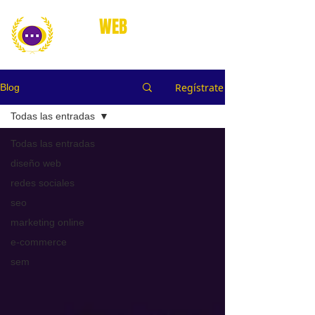
place
WEB
marketing online
Regístrate
Blog
Todas las entradas
Todas las entradas
diseño web
redes sociales
seo
marketing online
e-commerce
sem