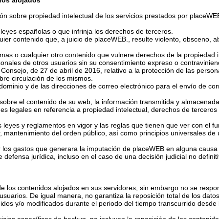
dos alojados
ción sobre propiedad intelectual de los servicios prestados por placeWEB
s leyes españolas o que infrinja los derechos de terceros.
uier contenido que, a juicio de placeWEB., resulte violento, obsceno, ab
as o cualquier otro contenido que vulnere derechos de la propiedad in
rsonales de otros usuarios sin su consentimiento expreso o contravini
onsejo, de 27 de abril de 2016, relativo a la protección de las persona
ibre circulación de los mismos.
l dominio y de las direcciones de correo electrónico para el envío de c
 sobre el contenido de su web, la información transmitida y almacenada,
nes legales en referencia a propiedad intelectual, derechos de tercero
 leyes y reglamentos en vigor y las reglas que tienen que ver con el fu
, mantenimiento del orden público, así como principios universales de 
los gastos que generara la imputación de placeWEB en alguna causa cu
 defensa jurídica, incluso en el caso de una decisión judicial no definiti
 los contenidos alojados en sus servidores, sin embargo no se respons
 usuarios. De igual manera, no garantiza la reposición total de los dato
idos y/o modificados durante el periodo del tiempo transcurrido desde 