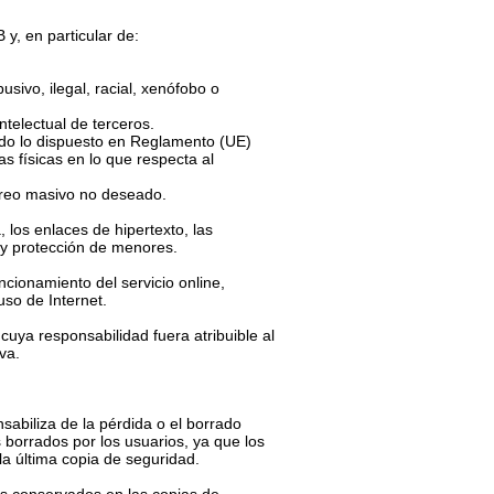
 y, en particular de:
usivo, ilegal, racial, xenófobo o
telectual de terceros.
endo lo dispuesto en Reglamento (UE)
s físicas en lo que respecta al
orreo masivo no deseado.
 los enlaces de hipertexto, las
s y protección de menores.
ncionamiento del servicio online,
uso de Internet.
ya responsabilidad fuera atribuible al
va.
abiliza de la pérdida o el borrado
s borrados por los usuarios, ya que los
la última copia de seguridad.