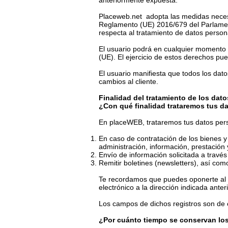
anteriormente expuesta.
Placeweb.net adopta las medidas necesar
Reglamento (UE) 2016/679 del Parlamento
respecta al tratamiento de datos persona
El usuario podrá en cualquier momento e
(UE). El ejercicio de estos derechos pue
El usuario manifiesta que todos los dat
cambios al cliente.
Finalidad del tratamiento de los dat
¿Con qué finalidad trataremos tus d
En placeWEB, trataremos tus datos pers
En caso de contratación de los bienes y
administración, información, prestación 
Envío de información solicitada a travé
Remitir boletines (newsletters), así c
Te recordamos que puedes oponerte al e
electrónico a la dirección indicada ante
Los campos de dichos registros son de c
¿Por cuánto tiempo se conservan lo