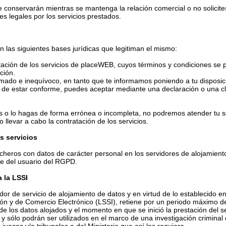
conservarán mientras se mantenga la relación comercial o no solicites
s legales por los servicios prestados.
on las siguientes bases jurídicas que legitiman el mismo:
ratación de los servicios de placeWEB, cuyos términos y condiciones se 
ción.
ormado e inequívoco, en tanto que te informamos poniendo a tu disposici
so de estar conforme, puedes aceptar mediante una declaración o una c
os o lo hagas de forma errónea o incompleta, no podremos atender tu so
o llevar a cabo la contratación de los servicios.
s servicios
ficheros con datos de carácter personal en los servidores de alojamie
te del usuario del RGPD.
 la LSSI
 de servicio de alojamiento de datos y en virtud de lo establecido en
ión y de Comercio Electrónico (LSSI), retiene por un periodo máximo 
n de los datos alojados y el momento en que se inició la prestación del s
y sólo podrán ser utilizados en el marco de una investigación criminal