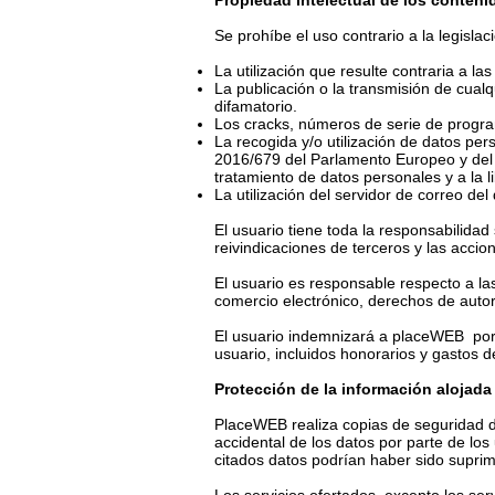
Propiedad intelectual de los conteni
Se prohíbe el uso contrario a la legisla
La utilización que resulte contraria a la
La publicación o la transmisión de cualq
difamatorio.
Los cracks, números de serie de program
La recogida y/o utilización de datos pe
2016/679 del Parlamento Europeo y del C
tratamiento de datos personales y a la l
La utilización del servidor de correo de
El usuario tiene toda la responsabilidad
reivindicaciones de terceros y las accio
El usuario es responsable respecto a las
comercio electrónico, derechos de autor
El usuario indemnizará a placeWEB por 
usuario, incluidos honorarios y gastos de
Protección de la información alojada
PlaceWEB realiza copias de seguridad de
accidental de los datos por parte de los
citados datos podrían haber sido suprim