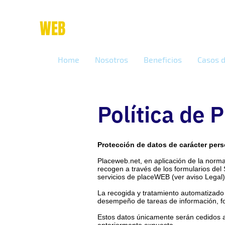
place
WEB
marketing online
Home
Nosotros
Beneficios
Casos d
Política de 
Protección de datos de carácter per
Placeweb
.net, en aplicación de la norm
recogen a través de los formularios del 
servicios de placeWEB (ver aviso Legal)
La recogida y tratamiento automatizado 
desempeño de tareas de información, f
Estos datos únicamente serán cedidos a 