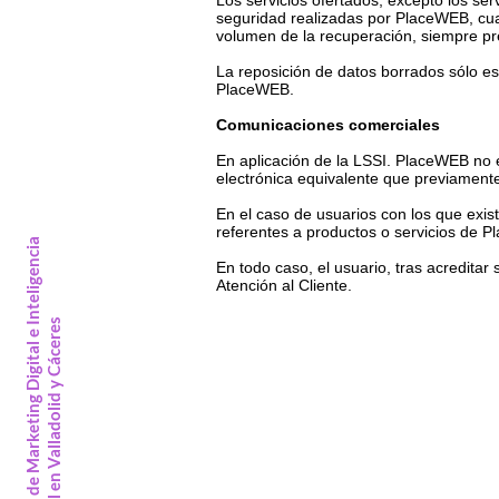
Los servicios ofertados, excepto los ser
seguridad realizadas por PlaceWEB, cuan
volumen de la recuperación, siempre pre
La reposición de datos borrados sólo est
PlaceWEB.
Comunicaciones comerciales
En aplicación de la LSSI. PlaceWEB no 
electrónica equivalente que previamente
En el caso de usuarios con los que exis
referentes a productos o servicios de Pl
A
g
e
n
c
i
a
d
e
M
a
r
k
e
t
i
n
g
D
i
g
i
t
a
l
e
I
n
t
e
l
i
g
e
n
c
i
a
A
r
t
i
f
i
c
i
a
l
e
n
V
a
l
l
a
d
o
l
i
d
y
C
á
c
e
r
e
En todo caso, el usuario, tras acreditar
Atención al Cliente.
s
diseño web
posicionamiento SEO
publicidad SEM
community manager
email marketing
marketing de contenidos