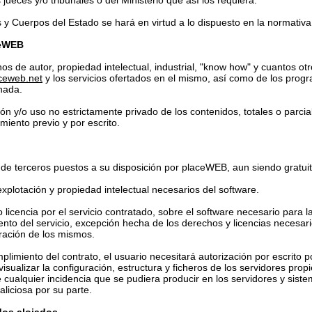
jueces y/o tribunales o del Ministerio que así los requiera.
y Cuerpos del Estado se hará en virtud a lo dispuesto en la normativa
ceWEB
os de autor, propiedad intelectual, industrial, "know how" y cuantos ot
aceweb.net
y los servicios ofertados en el mismo, así como de los prog
nada.
ón y/o uso no estrictamente privado de los contenidos, totales o parcial
miento previo y por escrito.
de terceros puestos a su disposición por placeWEB, aun siendo gratuito
plotación y propiedad intelectual necesarios del software.
licencia por el servicio contratado, sobre el software necesario para la
ento del servicio, excepción hecha de los derechos y licencias necesari
ración de los mismos.
limiento del contrato, el usuario necesitará autorización por escrito
 visualizar la configuración, estructura y ficheros de los servidores p
de cualquier incidencia que se pudiera producir en los servidores y si
liciosa por su parte.