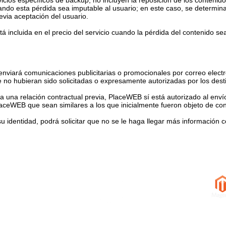
vicios específicos de backup, no incluyen la reposición de los conteni
do esta pérdida sea imputable al usuario; en este caso, se determinar
via aceptación del usuario.
á incluida en el precio del servicio cuando la pérdida del contenido se
enviará comunicaciones publicitarias o promocionales por correo elect
 no hubieran sido solicitadas o expresamente autorizadas por los dest
ta una relación contractual previa, PlaceWEB sí está autorizado al en
aceWEB que sean similares a los que inicialmente fueron objeto de cont
 su identidad, podrá solicitar que no se le haga llegar más información 