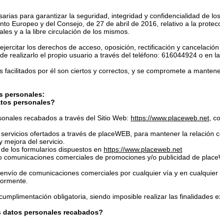
ias para garantizar la seguridad, integridad y confidencialidad de los
 Europeo y del Consejo, de 27 de abril de 2016, relativo a la protecc
les y a la libre circulación de los mismos.
jercitar los derechos de acceso, oposición, rectificación y cancelació
de realizarlo el propio usuario a través del teléfono: 616044924 o en l
os facilitados por él son ciertos y correctos, y se compromete a manten
os personales:
atos personales?
onales recabados a través del Sitio Web:
https://www.placeweb.net
, c
 servicios ofertados a través de placeWEB, para mantener la relación co
y mejora del servicio.
s de los formularios dispuestos en
https://www.placeweb.net
omo comunicaciones comerciales de promociones y/o publicidad de place
nvío de comunicaciones comerciales por cualquier vía y en cualquier
riormente.
umplimentación obligatoria, siendo imposible realizar las finalidades 
s datos personales recabados?