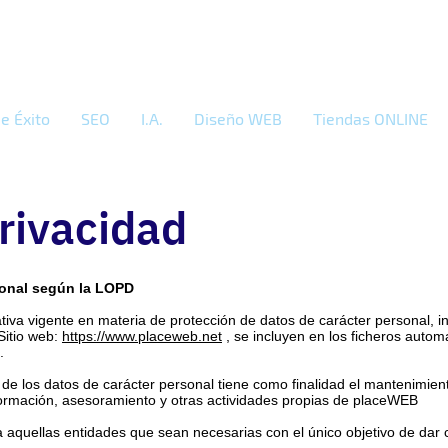
e Éxito
SEO
I.A.
Diseño WEB
Tiendas ONLINE
Privacidad
sonal según la LOPD
ativa vigente en materia de protección de datos de carácter personal, 
Sitio web:
https://www.placeweb.net
, se incluyen en los ficheros autom
.
de los datos de carácter personal tiene como finalidad el mantenimiento
ormación, asesoramiento y otras actividades propias de placeWEB
aquellas entidades que sean necesarias con el único objetivo de dar c