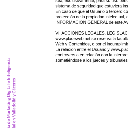
sea, exclusivamente, para su uso person
sistema de seguridad que estuviera ins
En caso de que el Usuario o tercero co
protección de la propiedad intelectual
INFORMACIÓN GENERAL de este Aviso
VI. ACCIONES LEGALES, LEGISLAC
www.placeweb.net
se reserva la facult
Web y Contenidos, o por el incumplimi
La relación entre el Usuario y
www.pla
controversia en relación con la interpre
A
g
e
n
c
i
a
d
e
M
a
r
k
e
t
i
n
g
D
i
g
i
t
a
l
e
I
n
t
e
l
i
g
e
n
c
i
a
A
r
t
i
f
i
c
i
a
l
e
n
V
a
l
l
a
d
o
l
i
d
y
C
á
c
e
r
e
sometiéndose a los jueces y tribunales 
s
diseño web
posicionamiento SEO
publicidad SEM
community manager
email marketing
marketing de contenidos