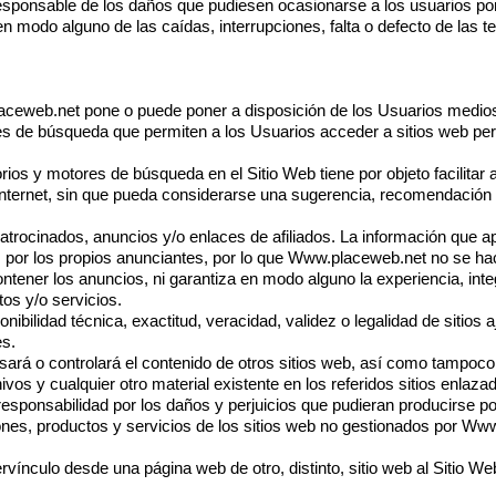
ponsable de los daños que pudiesen ocasionarse a los usuarios por
en modo alguno de las caídas, interrupciones, falta o defecto de las
aceweb.net
pone o puede poner a disposición de los Usuarios medios 
es de búsqueda que permiten a los Usuarios acceder a sitios web per
orios y motores de búsqueda en el Sitio Web tiene por objeto facilitar
nternet, sin que pueda considerarse una sugerencia, recomendación o 
trocinados, anuncios y/o enlaces de afiliados. La información que a
s por los propios anunciantes, por lo que
Www.placeweb.net
no se hac
ntener los anuncios, ni garantiza en modo alguno la experiencia, inte
os y/o servicios.
ibilidad técnica, exactitud, veracidad, validez o legalidad de sitios 
es.
sará o controlará el contenido de otros sitios web, así como tampoco
vos y cualquier otro material existente en los referidos sitios enlaza
ponsabilidad por los daños y perjuicios que pudieran producirse por 
nes, productos y servicios de los sitios web no gestionados por
Www
ervínculo desde una página web de otro, distinto, sitio web al Sitio W