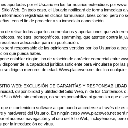
ones aportadas por el Usuario en los formularios extendidos por
www.
l Sitio Web. En todo caso, el Usuario notificará de forma inmediata a
 información registrada en dichos formularios, tales como, pero no só
señas, con el fin de proceder a su inmediata cancelación.
o de retirar todos aquellos comentarios y aportaciones que vulneren la
ófobos, racistas, pornográficos, spamming, que atenten contra la juve
o resultaran adecuados para su publicación.
o será responsable de las opiniones vertidas por los Usuarios a tra
ación que pueda haber.
one entablar ningún tipo de relación de carácter comercial entre
www
disponer de la capacidad jurídica suficiente para vincularse por las 
o se dirige a menores de edad.
Www.placeweb.net
declina cualquier
L SITIO WEB: EXCLUSIÓN DE GARANTÍAS Y RESPONSABILIDAD
nuidad, disponibilidad y utilidad del Sitio Web, ni de los Contenidos o
el Sitio Web, sin embargo, no se responsabiliza ni garantiza que el 
que el contenido o software al que pueda accederse a través de este 
are y hardware) del Usuario. En ningún caso
www.placeweb.net
será r
 por el acceso, navegación y el uso del Sitio Web, incluyéndose, pero 
 por la introducción de virus.