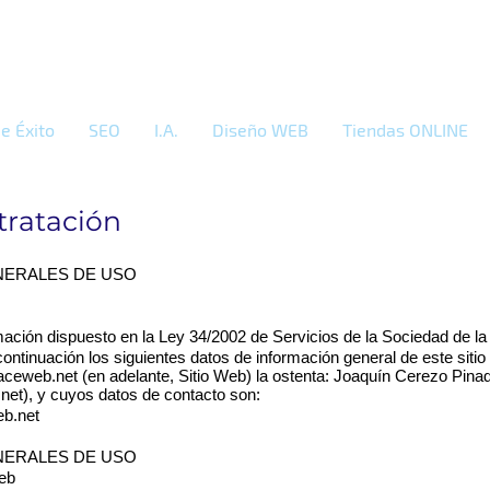
e Éxito
SEO
I.A.
Diseño WEB
Tiendas ONLINE
tratación
NERALES DE USO
ación dispuesto en la Ley 34/2002 de Servicios de la Sociedad de la
 continuación los siguientes datos de información general de este sitio
aceweb.net
(en adelante, Sitio Web) la ostenta: Joaquín Cerezo Pina
net
), y cuyos datos de contacto son:
b.net
ENERALES DE USO
Web