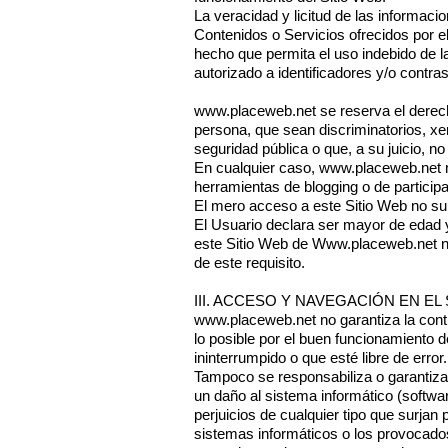
La veracidad y licitud de las informaci
Contenidos o Servicios ofrecidos por e
hecho que permita el uso indebido de la
autorizado a identificadores y/o contra
www.placeweb.net
se reserva el derech
persona, que sean discriminatorios, xen
seguridad pública o que, a su juicio, n
En cualquier caso,
www.placeweb.net
n
herramientas de blogging o de particip
El mero acceso a este Sitio Web no sup
El Usuario declara ser mayor de edad y 
este Sitio Web de
Www.placeweb.net
n
de este requisito.
III. ACCESO Y NAVEGACIÓN EN E
www.placeweb.net
no garantiza la conti
lo posible por el buen funcionamiento d
ininterrumpido o que esté libre de error.
Tampoco se responsabiliza o garantiza 
un daño al sistema informático (softw
perjuicios de cualquier tipo que surjan
sistemas informáticos o los provocados