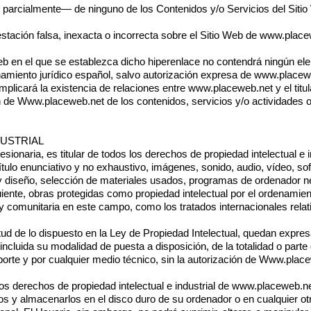
 parcialmente— de ninguno de los Contenidos y/o Servicios del Sitio
ación falsa, inexacta o incorrecta sobre el Sitio Web de
www.place
 web en el que se establezca dicho hiperenlace no contendrá ningún el
namiento jurídico español, salvo autorización expresa de
www.placew
implicará la existencia de relaciones entre
www.placeweb.net
y el titu
n de
Www.placeweb.net
de los contenidos, servicios y/o actividades o
DUSTRIAL
ionaria, es titular de todos los derechos de propiedad intelectual e i
tulo enunciativo y no exhaustivo, imágenes, sonido, audio, vídeo, sof
y diseño, selección de materiales usados, programas de ordenador n
iente, obras protegidas como propiedad intelectual por el ordenamien
y comunitaria en este campo, como los tratados internacionales relati
ud de lo dispuesto en la Ley de Propiedad Intelectual, quedan expres
 incluida su modalidad de puesta a disposición, de la totalidad o part
orte y por cualquier medio técnico, sin la autorización de
Www.place
s derechos de propiedad intelectual e industrial de
www.placeweb.n
rlos y almacenarlos en el disco duro de su ordenador o en cualquier o