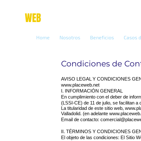
place
WEB
marketing online
Home
Nosotros
Beneficios
Casos d
Condiciones de Con
AVISO LEGAL Y CONDICIONES GE
www.placeweb.net
I. INFORMACIÓN GENERAL
En cumplimiento con el deber de inform
(LSSI-CE) de 11 de julio, se facilitan a
La titularidad de este sitio web,
www.pl
Valladolid. (en adelante
www.placeweb.
Email de contacto:
comercial@placewe
II. TÉRMINOS Y CONDICIONES G
El objeto de las condiciones: El Sitio 