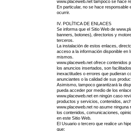
www.placeweb.net
tampoco se hace res
En particular, no se hace responsable 
ocurrir.
IV. POLÍTICA DE ENLACES
Se informa que el Sitio Web de
www.pl
banners, botones), directorios y motor
terceros.
La instalación de estos enlaces, direct
acceso a la información disponible en I
mismos.
www.placeweb.net
ofrece contenidos pa
los anuncios insertados, son facilitado
inexactitudes o errores que pudieran co
anunciantes o la calidad de sus product
Asimismo, tampoco garantizará la dispon
pueda acceder por medio de los enlac
www.placeweb.net
en ningún caso revi
productos y servicios, contenidos, archi
www.placeweb.net
no asume ninguna res
los contenidos, comunicaciones, opinio
en este Sitio Web.
El Usuario o tercero que realice un hip
que: