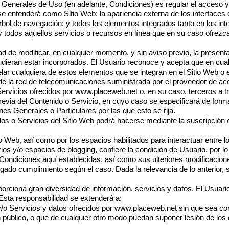
Generales de Uso (en adelante, Condiciones) es regular el acceso y la
e entenderá como Sitio Web: la apariencia externa de los interfaces d
rbol de navegación; y todos los elementos integrados tanto en los int
 todos aquellos servicios o recursos en línea que en su caso ofrezca
ad de modificar, en cualquier momento, y sin aviso previo, la present
pudieran estar incorporados. El Usuario reconoce y acepta que en c
elar cualquiera de estos elementos que se integran en el Sitio Web o
de la red de telecomunicaciones suministrada por el proveedor de ac
ervicios ofrecidos por
www.placeweb.net
o, en su caso, terceros a 
revia del Contenido o Servicio, en cuyo caso se especificará de forma
es Generales o Particulares por las que esto se rija.
dos o Servicios del Sitio Web podrá hacerse mediante la suscripción o
o Web, así como por los espacios habilitados para interactuar entre l
os y/o espacios de blogging, confiere la condición de Usuario, por lo
Condiciones aquí establecidas, así como sus ulteriores modificaciones,
igado cumplimiento según el caso. Dada la relevancia de lo anterior,
orciona gran diversidad de información, servicios y datos. El Usuar
 Esta responsabilidad se extenderá a:
/o Servicios y datos ofrecidos por
www.placeweb.net
sin que sea con
en público, o que de cualquier otro modo puedan suponer lesión de lo