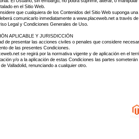
al. El Usuario, sin embargo, no podrá suprimir, alterar, o manipular 
talado en el Sitio Web.
nsidere que cualquiera de los Contenidos del Sitio Web suponga una 
, deberá comunicarlo inmediatamente a
www.placeweb.net
a través de
 Legal y Condiciones Generales de Uso.
IÓN APLICABLE Y JURISDICCIÓN
ad de presentar las acciones civiles o penales que considere necesarias
ento de las presentes Condiciones.
ceweb.net
se regirá por la normativa vigente y de aplicación en el terr
tación y/o a la aplicación de estas Condiciones las partes someterán s
de Valladolid, renunciando a cualquier otro.