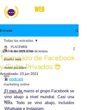
place
WEB
marketing online
Entrada
Todas las entradas
PLACEWEB
Todas las entradas
6 abr 2021
2 min de lectura
Trompazo de Facebook
diseño web
y Clubs Privados 😎
redes sociales
Actualizado:
23 jun 2021
seo
🎤 
podcast
marketing online
El mes de marzo el grupo Facebook se 
e-commerce
vino abajo a nivel mundial. Casi una 
sem
hora. Todo se vino abajo, incluidos 
Whatsapp e Instagram.