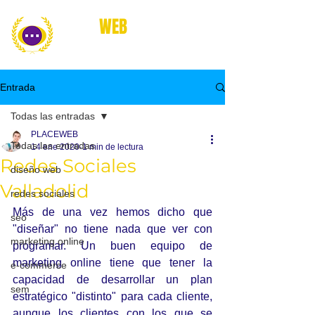
place
WEB
marketing online
Entrada
Todas las entradas
PLACEWEB
Todas las entradas
14 ene 2020
1 min de lectura
Redes Sociales
diseño web
Valladolid
redes sociales
Más de una vez hemos dicho que 
seo
"diseñar" no tiene nada que ver con 
marketing online
programar. Un buen equipo de 
marketing online tiene que tener la 
e-commerce
capacidad de desarrollar un plan 
sem
estratégico "distinto" para cada cliente, 
aunque los clientes con los que se 