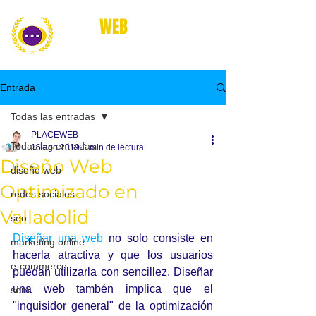
place
WEB
marketing online
Entrada
Todas las entradas
PLACEWEB
Todas las entradas
16 ago 2019
1 min de lectura
Diseño Web
diseño web
Optimizado en
redes sociales
Valladolid
seo
Diseñar una web
 no solo consiste en 
marketing online
hacerla atractiva y que los usuarios 
e-commerce
puedan utilizarla con sencillez. Diseñar 
una web tambén implica que el 
sem
"inquisidor general" de la optimización 