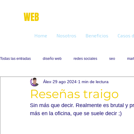
place
WEB
marketing online
Home
Nosotros
Beneficios
Casos d
Todas las entradas
diseño web
redes sociales
seo
mark
Álex
29 ago 2024
1 min de lectura
Reseñas traigo
Sin más que decir. Realmente es brutal y p
más en la oficina, que se suele decir ;)