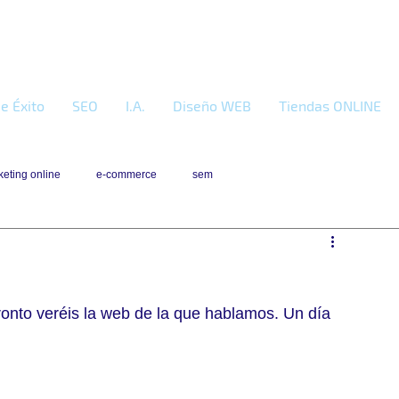
e Éxito
SEO
I.A.
Diseño WEB
Tiendas ONLINE
eting online
e-commerce
sem
ronto veréis la web de la que hablamos. Un día 