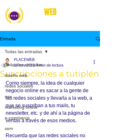
place
WEB
marketing online
Entrada
Todas las entradas
PLACEWEB
Todas las entradas
18 nov 2022
4 min de lectura
Suscripciones a tutiplén
diseño web
Como siempre, la idea de cualquier 
redes sociales
negocio online es sacar a la gente de 
seo
las redes sociales y llevarla a la web, a 
que se suscriban a tus mails, tu 
marketing online
newsletter, etc. y de ahí a la página de 
e-commerce
ventas a través de esos medios.
sem
Recuerda que las redes sociales no 