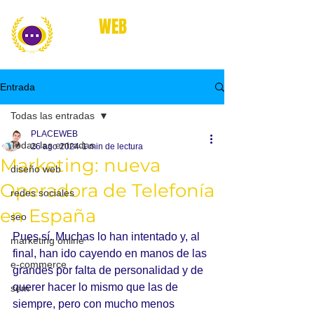
place
WEB
marketing online
Entrada
Todas las entradas
PLACEWEB
Todas las entradas
26 ago 2024
1 min de lectura
Marketing: nueva
diseño web
Operadora de Telefonía
redes sociales
en España
seo
Pues sí. Muchas lo han intentado y, al 
marketing online
final, han ido cayendo en manos de las 
e-commerce
grandes por falta de personalidad y de 
querer hacer lo mismo que las de 
sem
siempre, pero con mucho menos 