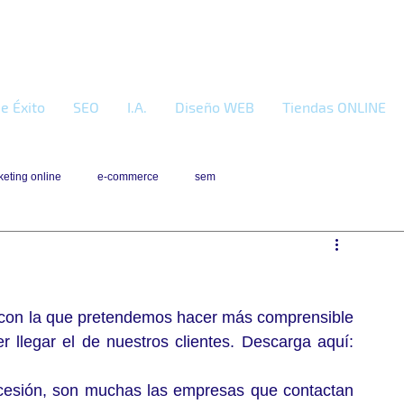
e Éxito
SEO
I.A.
Diseño WEB
Tiendas ONLINE
eting online
e-commerce
sem
 con la que pretendemos hacer más comprensible 
nuestro trabajo de marketing digital y hacer llegar el de nuestros clientes. Descarga aquí: 
ecesión, son muchas las empresas que contactan 