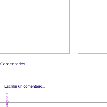
Comentarios
Escribir un comentario...
Cambié mi web y mis
SEO para I
posiciones en Google han
Google (guí