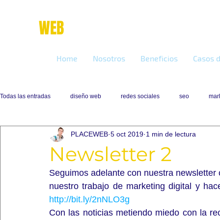
place
WEB
marketing online
Home
Nosotros
Beneficios
Casos d
Todas las entradas
diseño web
redes sociales
seo
mark
PLACEWEB
5 oct 2019
1 min de lectura
Newsletter 2
Seguimos adelante con nuestra newsletter
http://bit.ly/2nNLO3g
Con las noticias metiendo miedo con la r