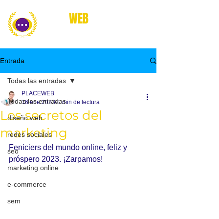
place
WEB
marketing online
Entrada
Todas las entradas
PLACEWEB
Todas las entradas
16 ene 2023
1 min de lectura
Los secretos del
diseño web
marketing
redes sociales
Feniciers del mundo online, feliz y 
seo
próspero 2023. ¡Zarpamos!
marketing online
e-commerce
sem