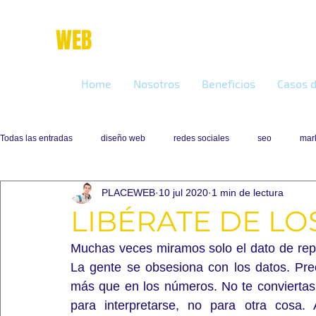
place
WEB
marketing online
Home
Nosotros
Beneficios
Casos d
Todas las entradas
diseño web
redes sociales
seo
mark
PLACEWEB
10 jul 2020
1 min de lectura
LIBÉRATE DE L
Muchas veces miramos solo el dato de repr
La gente se obsesiona con los datos. Pre
más que en los números. No te conviertas
para interpretarse, no para otra cosa.