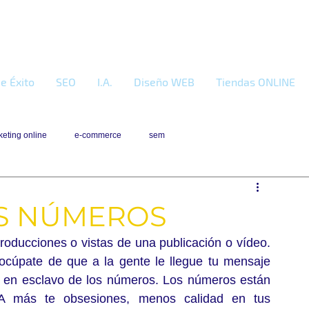
e Éxito
SEO
I.A.
Diseño WEB
Tiendas ONLINE
eting online
e-commerce
sem
OS NÚMEROS
oducciones o vistas de una publicación o vídeo. 
ocúpate de que a la gente le llegue tu mensaje 
 en esclavo de los números. Los números están 
 A más te obsesiones, menos calidad en tus 