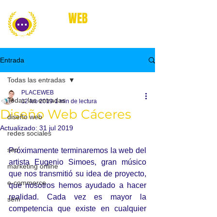
place
WEB
marketing online
Entrada
Todas las entradas
PLACEWEB
Todas las entradas
12 feb 2019
1 min de lectura
Diseño Web Cáceres
diseño web
Actualizado:
31 jul 2019
redes sociales
seo
Próximamente terminaremos la web del 
artista Eugenio Simoes, gran músico 
marketing online
que nos transmitió su idea de proyecto, 
e-commerce
que nosotros hemos ayudado a hacer 
realidad. Cada vez es mayor la 
sem
competencia que existe en cualquier 