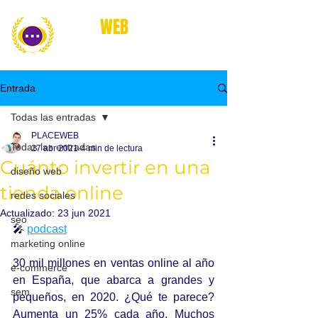
place
WEB
marketing online
Entrada
Todas las entradas
PLACEWEB
Todas las entradas
27 abr 2021
4 min de lectura
Cuánto invertir en una
diseño web
tienda online
redes sociales
Actualizado:
23 jun 2021
seo
🎤 
podcast
marketing online
30 mil millones en ventas online al año 
e-commerce
en España, que abarca a grandes y 
sem
pequeños, en 2020. ¿Qué te parece? 
Aumenta un 25% cada año. Muchos 