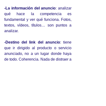
-La información del anuncio
: analizar 
qué hace la competencia es 
fundamental y ver qué funciona. Fotos, 
textos, vídeos, títulos… son puntos a 
analizar.
-Destino del link del anuncio
: tiene 
que ir dirigido al producto o servicio 
anunciado, no a un lugar donde haya 
de todo. Coherencia. Nada de distraer a 
la gente. Puede ser una landing page 
(oculta en la web), una página de 
producto, etc. donde compren o 
contacten a través de un formulario, 
botón de Whatsapp, etc.
Un último consejo
: comienza siempre 
por la imagen de marca y contenidos de 