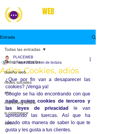
place
WEB
marketing online
Entrada
Todas las entradas
PLACEWEB
Todas las entradas
17 sept 2021
3 min de lectura
Adiós Cookies, adiós
diseño web
¿Que por fin van a desaparecer las 
redes sociales
cookies? ¡Venga ya! 
seo
Google se ha ido encontrando con que 
nadie quiere cookies de terceros y 
marketing online
las leyes de privacidad
 le van 
e-commerce
apretando las tuercas. Así que ha 
ideado otra manera de saber lo que te 
sem
gusta y les gusta a tus clientes.