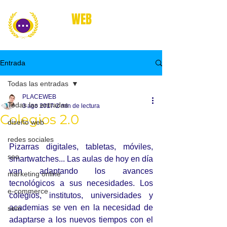
place
WEB
marketing online
Entrada
Todas las entradas
PLACEWEB
Todas las entradas
3 ago 2017
2 min de lectura
Colegios 2.0
diseño web
redes sociales
Pizarras digitales, tabletas, móviles, 
seo
smartwatches... Las aulas de hoy en día 
van adaptando los avances 
marketing online
tecnológicos a sus necesidades. Los 
e-commerce
colegios, institutos, universidades y 
academias se ven en la necesidad de 
sem
adaptarse a los nuevos tiempos con el 