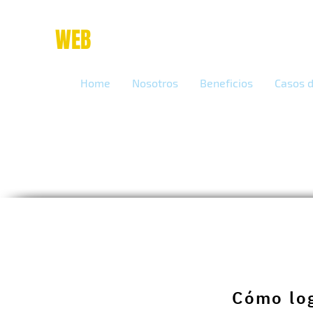
place
WEB
marketing online
Home
Nosotros
Beneficios
Casos d
Cómo log