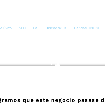
e Éxito
SEO
I.A.
Diseño WEB
Tiendas ONLINE
+1
éxito
local
ramos que este negocio pasase d