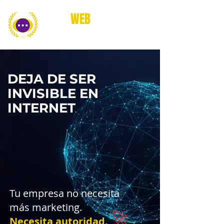
place
WEB
marketing online
DEJA DE SER
INVISIBLE EN
INTERNET
Tu empresa no necesita
más marketing.
🚀
Necesita autoridad
.