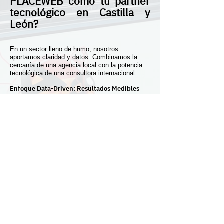
PLACEWEB como tu partner
tecnológico en Castilla y
León?
En un sector lleno de humo, nosotros
aportamos claridad y datos. Combinamos la
cercanía de una agencia local con la potencia
tecnológica de una consultora internacional.
Enfoque Data-Driven: Resultados Medibles
En marketing, lo que no se mide no se puede
mejorar. Todas nuestras acciones, desde el
SEO hasta las campañas de publicidad, se
basan en datos reales. Te ofrecemos informes
transparentes donde verás el retorno de tu
inversión (ROI) mes a mes.
Trato Cercano y Tecnología de Vanguardia
Nos gusta la tecnología, pero nos gustan más
las personas. Aunque utilizamos IA avanzada,
nuestro trato es 100% humano y directo. Sin
tecnicismos innecesarios. Quedamos, nos
tomamos un café y hablamos de tu negocio
cara a cara.