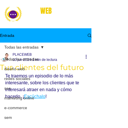
place
WEB
marketing online
Entrada
Todas las entradas
PLACEWEB
Todas las entradas
10 jun 2024
1 min de lectura
Tus clientes del futuro
diseño web
Te traemos un episodio de lo más 
redes sociales
interesante, sobre los clientes que te 
seo
interesará atraer en nada y cómo 
hacerlo. ¡
Escúchalo
!
marketing online
e-commerce
sem