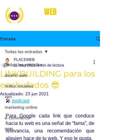
place
WEB
marketing online
Entrada
Todas las entradas
PLACEWEB
Todas las entradas
11 may 2021
3 min de lectura
LINKBUILDING para los
diseño web
enchufados 😎
redes sociales
Actualizado:
23 jun 2021
seo
🎤 
podcast
marketing online
Para Google cada link que conduce 
e-commerce
hacia tu web es una señal de “fama”, de 
sem
relevancia, una recomendación que 
alguien hace de tu web. Y eso le gusta.