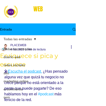
place
WEB
marketing online
Entrada
Todas las entradas
PLACEWEB
Todas las entradas
4 feb 2023
1 min de lectura
Enriquece si pica y
diseño web
escuece
redes sociales
🎤
Escucha el podcast.
 ¿Has pensado 
seo
alguna vez que quizá tu negocio no 
marketing online
crece porque no está orientado a la 
gente que puede pagarte? De eso 
e-commerce
hablamos hoy en el 
#podcast
 más 
sem
fenicio de la red.