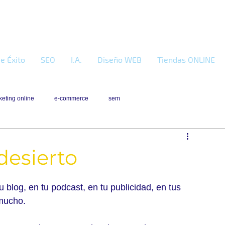
e Éxito
SEO
I.A.
Diseño WEB
Tiendas ONLINE
eting online
e-commerce
sem
desierto
 blog, en tu podcast, en tu publicidad, en tus 
 mucho.