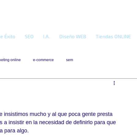
e Éxito
SEO
I.A.
Diseño WEB
Tiendas ONLINE
eting online
e-commerce
sem
e insistimos mucho y al que poca gente presta 
a insistir en la necesidad de definirlo para que 
a para algo.