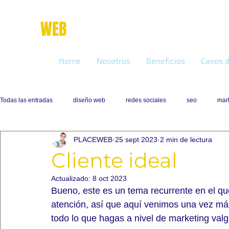
place
WEB
marketing online
Home
Nosotros
Beneficios
Casos d
Todas las entradas
diseño web
redes sociales
seo
mark
PLACEWEB
25 sept 2023
2 min de lectura
Cliente ideal
Actualizado:
8 oct 2023
Bueno, este es un tema recurrente en el qu
atención, así que aquí venimos una vez más 
todo lo que hagas a nivel de marketing valg