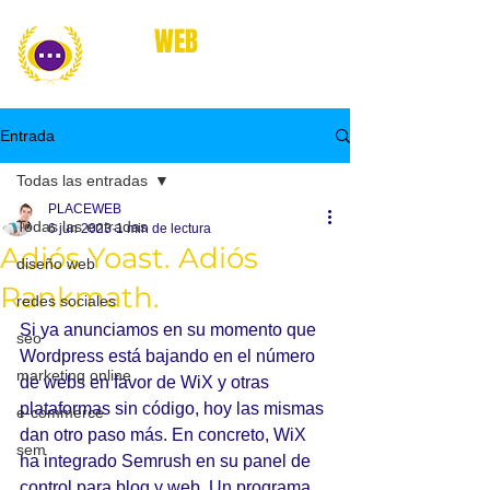
place
WEB
marketing online
Entrada
Todas las entradas
PLACEWEB
Todas las entradas
6 jun 2023
1 min de lectura
Adiós Yoast. Adiós
diseño web
Rankmath.
redes sociales
Si ya anunciamos en su momento que 
seo
Wordpress está bajando en el número 
marketing online
de webs en favor de WiX y otras 
plataformas sin código, hoy las mismas 
e-commerce
dan otro paso más. En concreto, WiX 
sem
ha integrado Semrush en su panel de 
control para blog y web. Un programa 