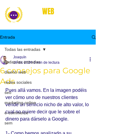
place
WEB
marketing online
Entrada
Todas las entradas
Joaquín
Todas las entradas
19 dic 2024
3 min de lectura
6 consejos para Google
diseño web
Ads
redes sociales
Pues allá vamos. En la imagen podéis 
seo
ver cómo uno de nuestros clientes 
marketing online
vende un servicio nicho de alto valor, lo 
cual no quiere decir que le sobre el 
e-commerce
dinero para dárselo a Google.
sem
1- Como hemos analizado a su 