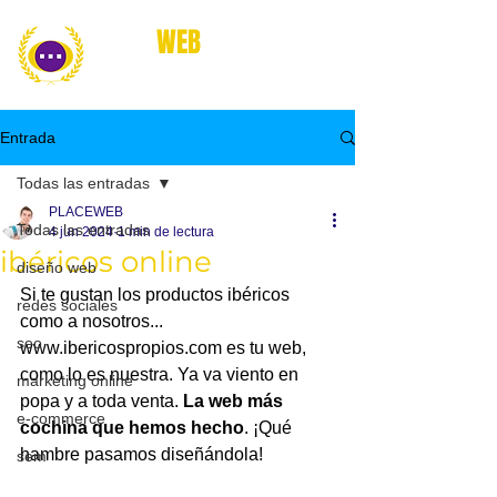
place
WEB
marketing online
Entrada
Todas las entradas
PLACEWEB
Todas las entradas
4 jun 2024
1 min de lectura
ibéricos online
diseño web
Si te gustan los productos ibéricos 
redes sociales
como a nosotros... 
seo
www.ibericospropios.com
 es tu web, 
como lo es nuestra. Ya va viento en 
marketing online
popa y a toda venta.
 La web más 
e-commerce
cochina que hemos hecho
. ¡Qué 
hambre pasamos diseñándola!
sem