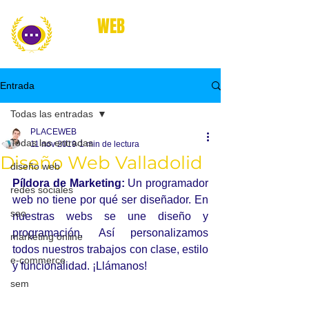
place
WEB
marketing online
Entrada
Todas las entradas
PLACEWEB
Todas las entradas
11 nov 2019
1 min de lectura
Diseño Web Valladolid
diseño web
Píldora de Marketing:
 Un programador 
redes sociales
web no tiene por qué ser diseñador. En 
seo
nuestras webs se une diseño y 
programación. Así personalizamos 
marketing online
todos nuestros trabajos con clase, estilo 
e-commerce
y funcionalidad. ¡Llámanos!
sem